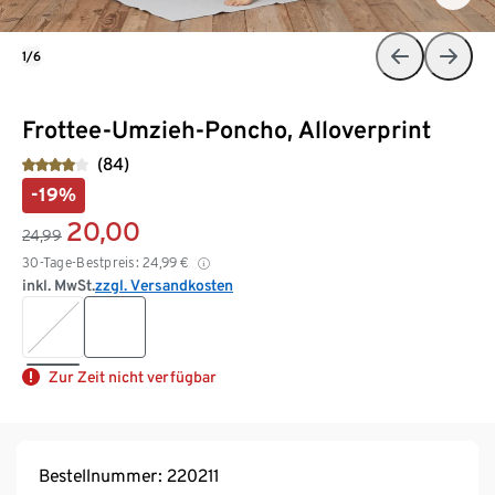
1/6
Frottee-Umzieh-Poncho, Alloverprint
(84)
-19%
20,00
24,99
30-Tage-Bestpreis:
24,99
€
inkl. MwSt.
zzgl. Versandkosten
Zur Zeit nicht verfügbar
Bestellnummer: 220211