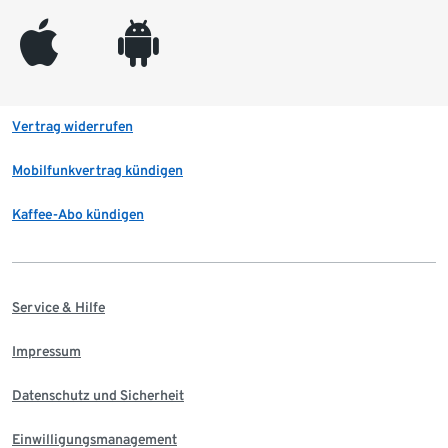
appleinc
android
Vertrag widerrufen
Mobilfunkvertrag kündigen
Kaffee-Abo kündigen
Service & Hilfe
Impressum
Datenschutz und Sicherheit
Einwilligungsmanagement