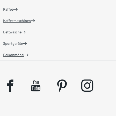
Kaffee
Kaffeemaschinen
Bettwäsche
Sportgeräte
Balkonmöbel
facebook
youtube
pinterest
instagram