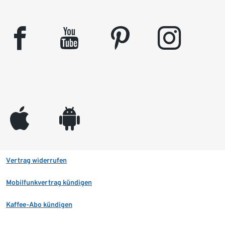
facebook
youtube
pinterest
instagram
appleinc
android
Vertrag widerrufen
Mobilfunkvertrag kündigen
Kaffee-Abo kündigen