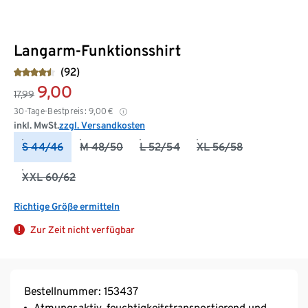
Langarm-Funktionsshirt
(92)
9,00
17,99
30-Tage-Bestpreis:
9,00
€
inkl. MwSt.
zzgl. Versandkosten
S 44/46
M 48/50
L 52/54
XL 56/58
XXL 60/62
Richtige Größe ermitteln
Zur Zeit nicht verfügbar
Bestellnummer: 153437
Atmungsaktiv, feuchtigkeitstransportierend und