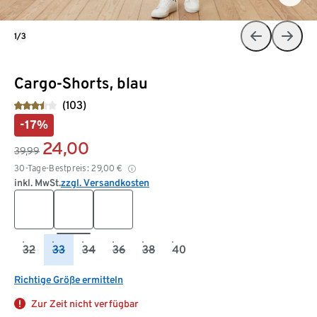
1/3
Cargo-Shorts, blau
(103)
-17%
24,00
39,99
30-Tage-Bestpreis:
29,00
€
inkl. MwSt.
zzgl. Versandkosten
32
33
34
36
38
40
Richtige Größe ermitteln
Zur Zeit nicht verfügbar