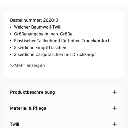
Bestellnummer: 202010
Weicher Baumwoll-Twill
Größenangabe in Inch-Größe
Elastischer Taillenbund für hohen Tragekomfort
2 seitliche Eingrifftaschen
2 seitliche Cargotaschen mit Druckknopf
2 Gesäßtaschen mit Druckknopf
Mehr anzeigen
Mit Markenelasthan: formbeständig, perfekter Sitz,
hoher Tragekomfort
Mit Markenelasthan: formbeständig, perfekter Sitz,
hoher Tragekomfort
Produktbeschreibung
Material & Pflege
Twill