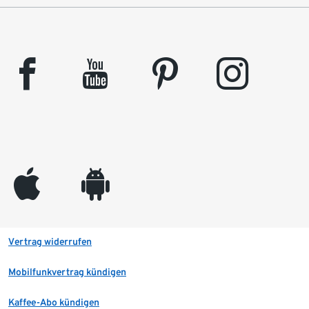
facebook
youtube
pinterest
instagram
appleinc
android
Vertrag widerrufen
Mobilfunkvertrag kündigen
Kaffee-Abo kündigen