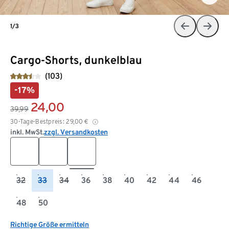
1/3
Cargo-Shorts, dunkelblau
(103)
-17%
24,00
39,99
30-Tage-Bestpreis:
29,00
€
inkl. MwSt.
zzgl. Versandkosten
32
33
34
36
38
40
42
44
46
48
50
Richtige Größe ermitteln