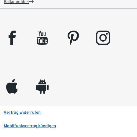
Balkonmöbel
facebook
youtube
pinterest
instagram
appleinc
android
Vertrag widerrufen
Mobilfunkvertrag kündigen