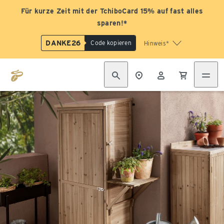
Für kurze Zeit mit der TchiboCard 15% auf fast alles
sparen!*
DANKE26
Code kopieren
Hinweis*