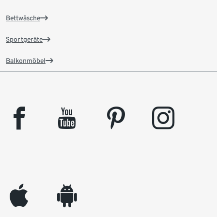
Bettwäsche
Sportgeräte
Balkonmöbel
facebook
youtube
pinterest
instagram
appleinc
android