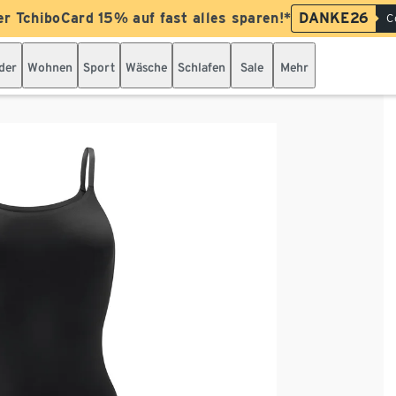
er TchiboCard 15% auf fast alles sparen!*
DANKE26
C
der
Wohnen
Sport
Wäsche
Schlafen
Sale
Mehr