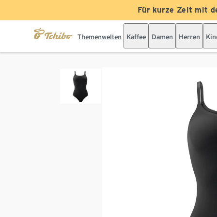
Für kurze Zeit mit d
Themenwelten
Kaffee
Damen
Herren
Kin