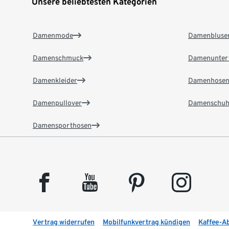
Unsere beliebtesten Kategorien
Damenmode
Damenbluse
Damenschmuck
Damenunter
Damenkleider
Damenhose
Damenpullover
Damenschuh
Damensporthosen
facebook
youtube
pinterest
instagram
Vertrag widerrufen
Mobilfunkvertrag kündigen
Kaffee-A