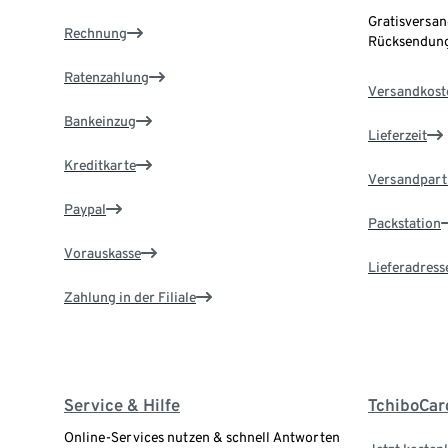
Gratisversan
Rechnung
Rücksendung
Ratenzahlung
Versandkost
Bankeinzug
Lieferzeit
Kreditkarte
Versandpart
Paypal
Packstation
Vorauskasse
Lieferadress
Zahlung in der Filiale
Service & Hilfe
TchiboCar
Online-Services nutzen & schnell Antworten