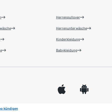
n
Herrenpullover
wäsche
Herrenunterwäsche
n
Kinderkleidung
e
Babykleidung
appleinc
android
bo kündigen