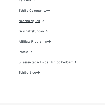
Karriere
Tchibo Community
Nachhaltigkeit
Geschäftskunden
Affiliate Programm
Presse
5 Tassen täglich – der Tchibo Podcast
Tchibo Blog