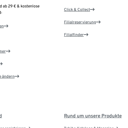
d ab 29 € & kostenlose
Click & Collect
.
Filialreservierung
en
Filialfinder
ner
e ändern
d
Rund um unsere Produkte