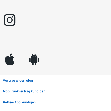
instagram
appleinc
android
Vertrag widerrufen
Mobilfunkvertrag kündigen
Kaffee-Abo kündigen