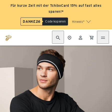
Für kurze Zeit mit der TchiboCard 15% auf fast alles
sparen!*
DANKE26
Code kopieren
Hinweis*