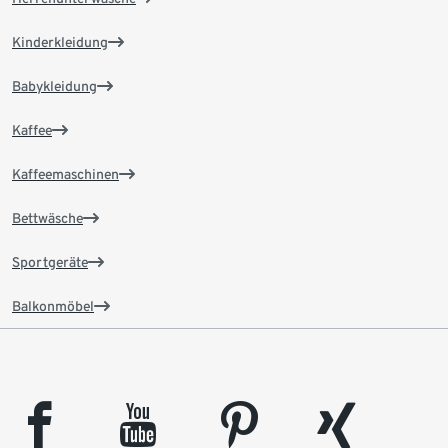
Kinderkleidung
Babykleidung
Kaffee
Kaffeemaschinen
Bettwäsche
Sportgeräte
Balkonmöbel
facebook
youtube
pinterest
xing