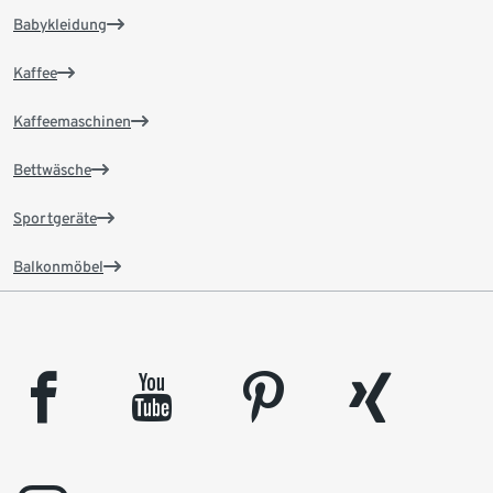
Babykleidung
Kaffee
Kaffeemaschinen
Bettwäsche
Sportgeräte
Balkonmöbel
facebook
youtube
pinterest
xing