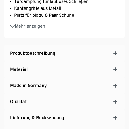
Türdämpfung für lautloses Schließen
Kantengriffe aus Metall
Platz für bis zu 8 Paar Schuhe
Deckplatte in Nussbaum-Nachbildung und
Mehr anzeigen
filigraner 8-mm-Optik
Hochwertige ABS-Kanten
Schuhbank mit Melaminharzbeschichtung
MADE IN GERMANY
Produktbeschreibung
Material
Made in Germany
Qualität
Lieferung & Rücksendung