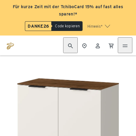
Für kurze Zeit mit der TchiboCard 15% auf fast alles
sparen!*
DANKE26
Code kopieren
Hinweis*