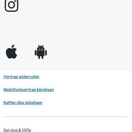
instagram
appleinc
android
Vertrag widerrufen
Mobilfunkvertrag kündigen
Kaffee-Abo kündigen
Service & Hilfe