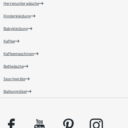
Herrenunterwäsche
Kinderkleidung
Babykleidung
Kaffee
Kaffeemaschinen
Bettwäsche
Sportgeräte
Balkonmöbel
facebook
youtube
pinterest
instagram