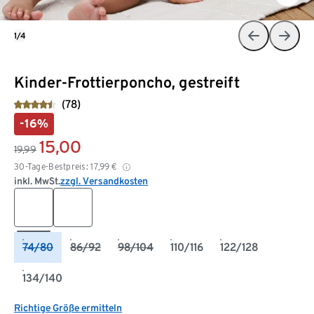
1/4
Kinder-Frottierponcho, gestreift
(78)
-16%
15,00
19,99
30-Tage-Bestpreis:
17,99
€
inkl. MwSt.
zzgl. Versandkosten
74/80
86/92
98/104
110/116
122/128
134/140
Richtige Größe ermitteln