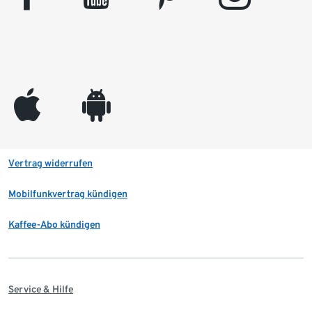
appleinc
android
Vertrag widerrufen
Mobilfunkvertrag kündigen
Kaffee-Abo kündigen
Service & Hilfe