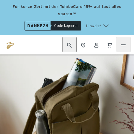
Für kurze Zeit mit der TchiboCard 15% auf fast alles
sparen!*
DANKE26
Code kopieren
Hinweis*