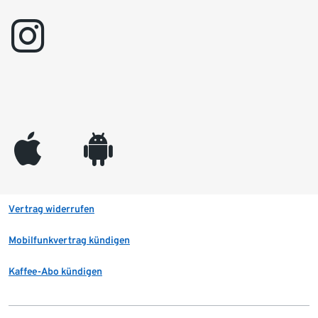
instagram
appleinc
android
Vertrag widerrufen
Mobilfunkvertrag kündigen
Kaffee-Abo kündigen