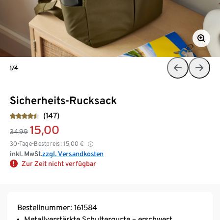
1/4
Sicherheits-Rucksack
(147)
15,00
34,99
30-Tage-Bestpreis:
15,00
€
inkl. MwSt.
zzgl. Versandkosten
Zur Zeit nicht verfügbar
Bestellnummer: 161584
Metallverstärkte Schultergurte – erschwert