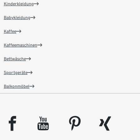
Kinderkleidung
Babykleidung
Kaffee
Kaffeemaschinen
Bettwäsche
Sportgeräte
Balkonmöbel
facebook
youtube
pinterest
xing