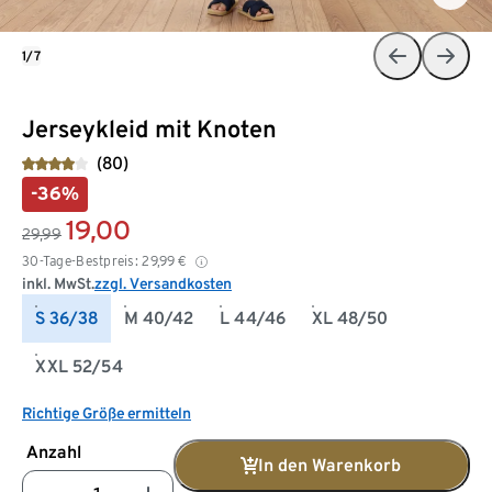
1/7
Jerseykleid mit Knoten
(80)
-36%
19,00
29,99
30-Tage-Bestpreis:
29,99
€
inkl. MwSt.
zzgl. Versandkosten
S 36/38
M 40/42
L 44/46
XL 48/50
XXL 52/54
Richtige Größe ermitteln
Anzahl
In den Warenkorb