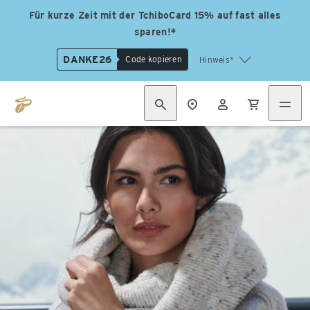
Für kurze Zeit mit der TchiboCard 15% auf fast alles
sparen!*
DANKE26
Code kopieren
Hinweis*