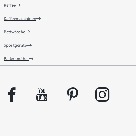
Kaffee
Kaffeemaschinen
Bettwäsche
Sportgeräte
Balkonmöbel
facebook
youtube
pinterest
instagram