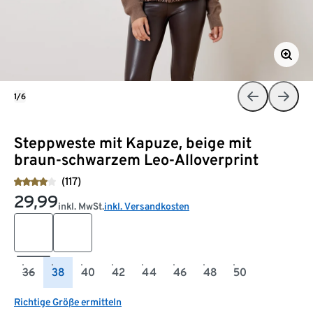
1/6
Steppweste mit Kapuze, beige mit
braun-schwarzem Leo-Alloverprint
(117)
29,99
inkl. MwSt.
inkl. Versandkosten
36
38
40
42
44
46
48
50
Richtige Größe ermitteln