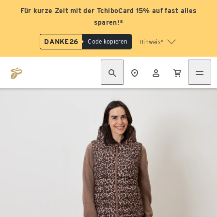
Für kurze Zeit mit der TchiboCard 15% auf fast alles
sparen!*
DANKE26
Code kopieren
Hinweis*