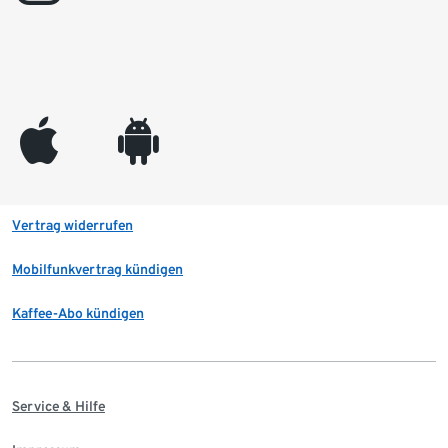
appleinc
android
Vertrag widerrufen
Mobilfunkvertrag kündigen
Kaffee-Abo kündigen
Service & Hilfe