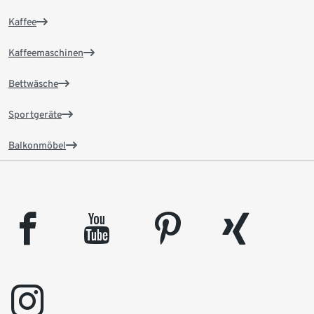
Kaffee
Kaffeemaschinen
Bettwäsche
Sportgeräte
Balkonmöbel
facebook
youtube
pinterest
xing
instagram