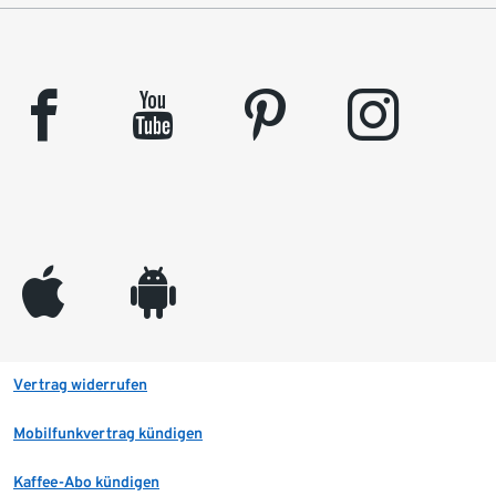
facebook
youtube
pinterest
instagram
appleinc
android
Vertrag widerrufen
Mobilfunkvertrag kündigen
Kaffee-Abo kündigen