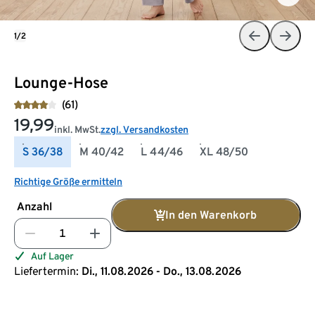
1/2
Lounge-Hose
(61)
19,99
inkl. MwSt.
zzgl. Versandkosten
S 36/38
M 40/42
L 44/46
XL 48/50
Richtige Größe ermitteln
Anzahl
In den Warenkorb
Auf Lager
Liefertermin:
Di., 11.08.2026 - Do., 13.08.2026