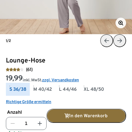
1/2
Lounge-Hose
(61)
19,99
inkl. MwSt.
zzgl. Versandkosten
S 36/38
M 40/42
L 44/46
XL 48/50
Richtige Größe ermitteln
Anzahl
In den Warenkorb