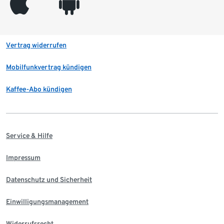
appleinc
android
Vertrag widerrufen
Mobilfunkvertrag kündigen
Kaffee-Abo kündigen
Service & Hilfe
Impressum
Datenschutz und Sicherheit
Einwilligungsmanagement
Widerrufsrecht