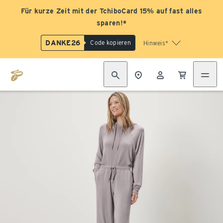
Für kurze Zeit mit der TchiboCard 15% auf fast alles
sparen!*
DANKE26
Code kopieren
Hinweis*