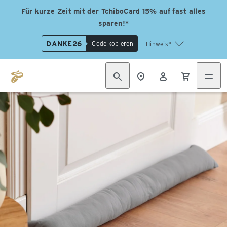
Für kurze Zeit mit der TchiboCard 15% auf fast alles
sparen!*
DANKE26
Code kopieren
Hinweis*