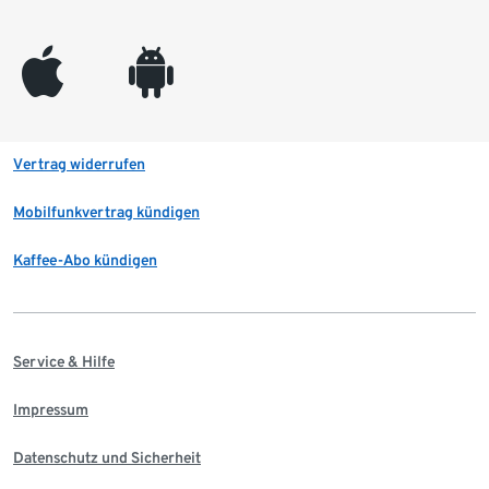
appleinc
android
Vertrag widerrufen
Mobilfunkvertrag kündigen
Kaffee-Abo kündigen
Service & Hilfe
Impressum
Datenschutz und Sicherheit