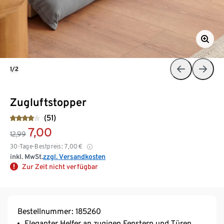
1/2
Zugluftstopper
(51)
7,00
12,99
30-Tage-Bestpreis:
7,00
€
inkl. MwSt.
zzgl. Versandkosten
Zur Zeit nicht verfügbar
Bestellnummer: 185260
Eleganter Helfer an zugigen Fenstern und Türen