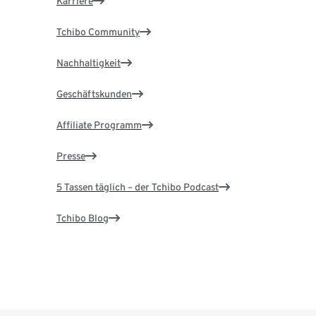
Karriere
Tchibo Community
Nachhaltigkeit
Geschäftskunden
Affiliate Programm
Presse
5 Tassen täglich – der Tchibo Podcast
Tchibo Blog