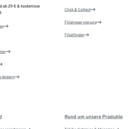
d ab 29 € & kostenlose
Click & Collect
.
Filialreservierung
en
Filialfinder
ner
e ändern
d
Rund um unsere Produkte