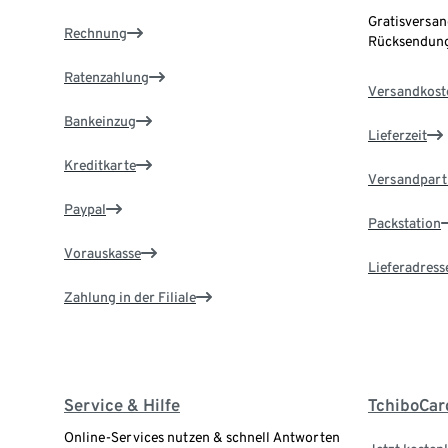
Gratisversan
Rechnung
Rücksendung
Ratenzahlung
Versandkost
Bankeinzug
Lieferzeit
Kreditkarte
Versandpart
Paypal
Packstation
Vorauskasse
Lieferadress
Zahlung in der Filiale
Service & Hilfe
TchiboCar
Online-Services nutzen & schnell Antworten