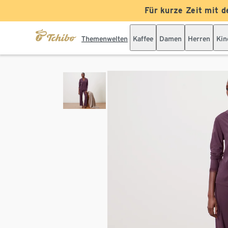
Für kurze Zeit mit d
Themenwelten
Kaffee
Damen
Herren
Kin