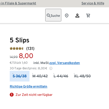
 in Filiale & Supermarkt
Service & Hilfe
Suche
5 Slips
(131)
8,00
14,99
€/Stück
1,60
inkl. MwSt.
zzgl. Versandkosten
30-Tage-Bestpreis:
8,00
€
S 36/38
M 40/42
L 44/46
XL 48/50
Richtige Größe ermitteln
Zur Zeit nicht verfügbar