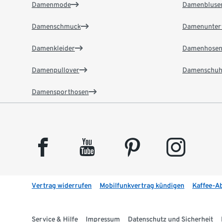
Damenmode
Damenbluse
Damenschmuck
Damenunter
Damenkleider
Damenhose
Damenpullover
Damenschuh
Damensporthosen
facebook
youtube
pinterest
instagram
Vertrag widerrufen
Mobilfunkvertrag kündigen
Kaffee-A
Service & Hilfe
Impressum
Datenschutz und Sicherheit