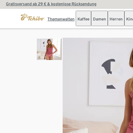
Gratisversand ab 29 € & kostenlose Rücksendung
Themenwelten
Kaffee
Damen
Herren
Kin