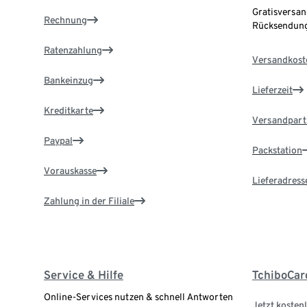
Gratisversan
Rechnung
Rücksendung
Ratenzahlung
Versandkost
Bankeinzug
Lieferzeit
Kreditkarte
Versandpart
Paypal
Packstation
Vorauskasse
Lieferadress
Zahlung in der Filiale
Service & Hilfe
TchiboCar
Online-Services nutzen & schnell Antworten
Jetzt kostenl