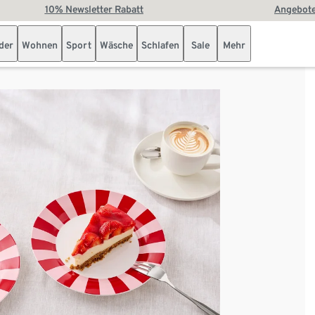
10% Newsletter Rabatt
Angebote
der
Wohnen
Sport
Wäsche
Schlafen
Sale
Mehr