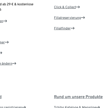
d ab 29 € & kostenlose
Click & Collect
.
Filialreservierung
en
Filialfinder
ner
e ändern
d
Rund um unsere Produkte
os registrieren
Tchibo Kataloge & Magazine