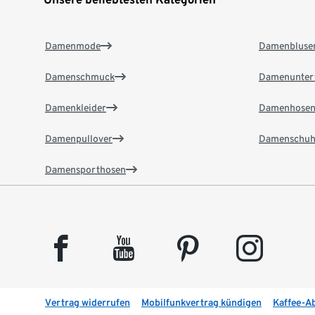
Damenmode
Damenbluse
Damenschmuck
Damenunter
Damenkleider
Damenhose
Damenpullover
Damenschuh
Damensporthosen
facebook
youtube
pinterest
instagram
Vertrag widerrufen
Mobilfunkvertrag kündigen
Kaffee-A