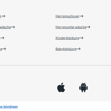
n
Herrenpullover
wäsche
Herrenunterwäsche
n
Kinderkleidung
e
Babykleidung
appleinc
android
bo kündigen