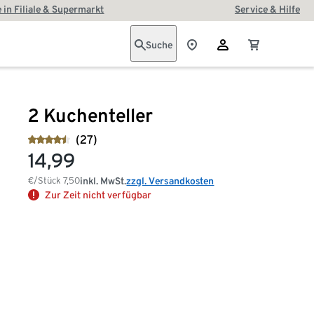
 in Filiale & Supermarkt
Service & Hilfe
Suche
2 Kuchenteller
(27)
14,99
€/Stück
7,50
inkl. MwSt.
zzgl. Versandkosten
Zur Zeit nicht verfügbar