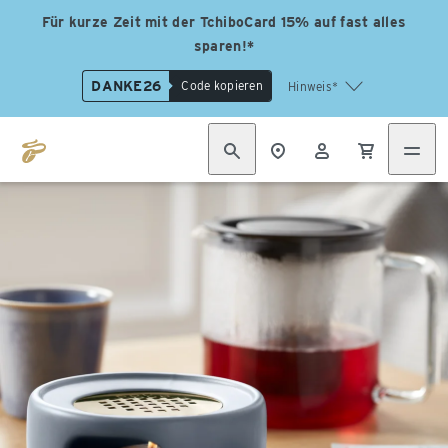
Für kurze Zeit mit der TchiboCard 15% auf fast alles
sparen!*
DANKE26
Code kopieren
Hinweis*