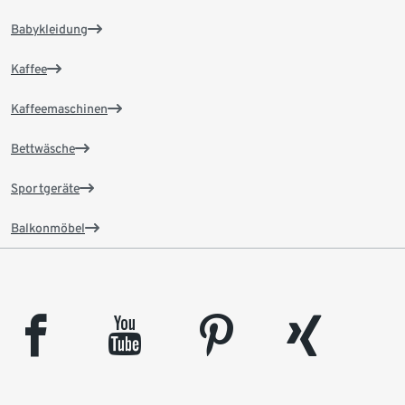
Babykleidung
Kaffee
Kaffeemaschinen
Bettwäsche
Sportgeräte
Balkonmöbel
facebook
youtube
pinterest
xing