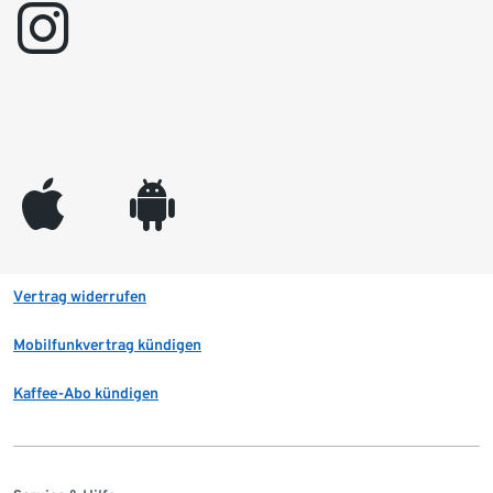
instagram
appleinc
android
Vertrag widerrufen
Mobilfunkvertrag kündigen
Kaffee-Abo kündigen