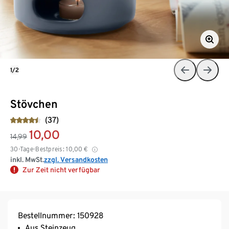
1/2
Stövchen
(37)
10,00
14,99
30-Tage-Bestpreis:
10,00
€
inkl. MwSt.
zzgl. Versandkosten
Zur Zeit nicht verfügbar
Bestellnummer: 150928
Aus Steinzeug