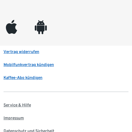
appleinc
android
Vertrag widerrufen
Mobilfunkvertrag kündigen
Kaffee-Abo kündigen
Service & Hilfe
Impressum
Datenschutz und Sicherheit