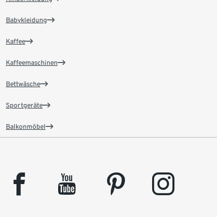
Babykleidung
Kaffee
Kaffeemaschinen
Bettwäsche
Sportgeräte
Balkonmöbel
facebook
youtube
pinterest
instagram