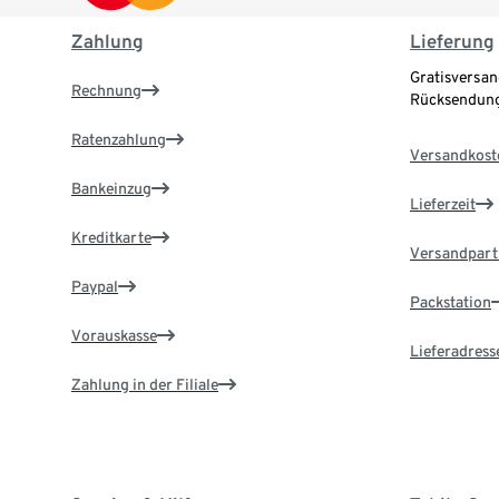
Zahlung
Lieferung
Gratisversan
Rechnung
Rücksendung
Ratenzahlung
Versandkost
Bankeinzug
Lieferzeit
Kreditkarte
Versandpart
Paypal
Packstation
Vorauskasse
Lieferadress
Zahlung in der Filiale