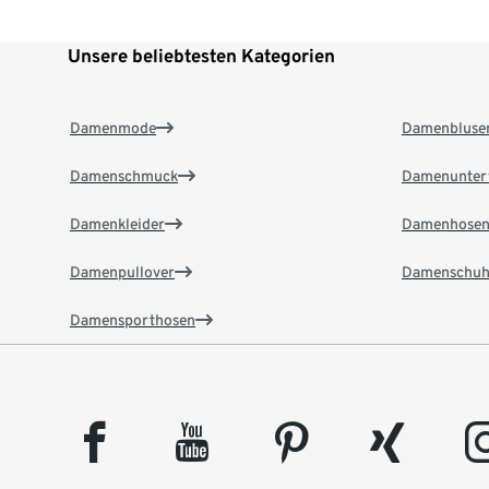
Unsere beliebtesten Kategorien
Damenmode
Damenbluse
Damenschmuck
Damenunter
Damenkleider
Damenhose
Damenpullover
Damenschuh
Damensporthosen
facebook
youtube
pinterest
xing
insta