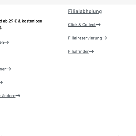
Filialabholung
d ab 29 € & kostenlose
Click & Collect
.
Filialreservierung
en
Filialfinder
ner
e ändern