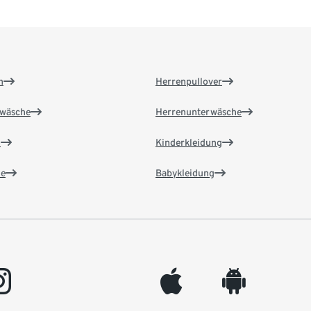
n
Herrenpullover
wäsche
Herrenunterwäsche
n
Kinderkleidung
e
Babykleidung
gram
appleinc
android