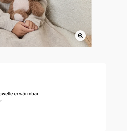
owelle erwärmbar
er