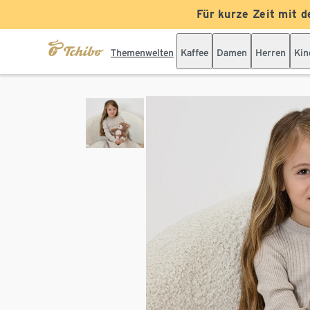
Für kurze Zeit mit d
Themenwelten
Kaffee
Damen
Herren
Kin