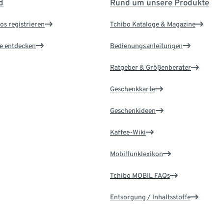
d
Rund um unsere Produkte
os registrieren
Tchibo Kataloge & Magazine
le entdecken
Bedienungsanleitungen
Ratgeber & Größenberater
Geschenkkarte
Geschenkideen
Kaffee-Wiki
Mobilfunklexikon
Tchibo MOBIL FAQs
Entsorgung / Inhaltsstoffe