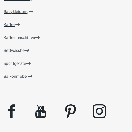
Babykleidung
Kaffee
Kaffeemaschinen
Bettwäsche
Sportgeräte
Balkonmöbel
facebook
youtube
pinterest
instagram