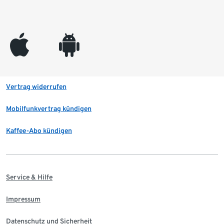
appleinc
android
Vertrag widerrufen
Mobilfunkvertrag kündigen
Kaffee-Abo kündigen
Service & Hilfe
Impressum
Datenschutz und Sicherheit