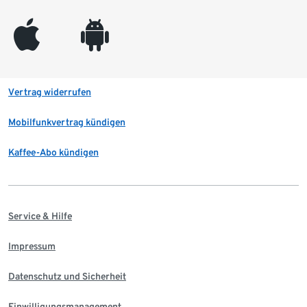
appleinc
android
Vertrag widerrufen
Mobilfunkvertrag kündigen
Kaffee-Abo kündigen
Service & Hilfe
Impressum
Datenschutz und Sicherheit
Einwilligungsmanagement