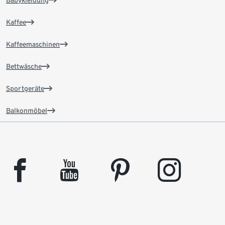
Babykleidung
Kaffee
Kaffeemaschinen
Bettwäsche
Sportgeräte
Balkonmöbel
facebook
youtube
pinterest
instagram