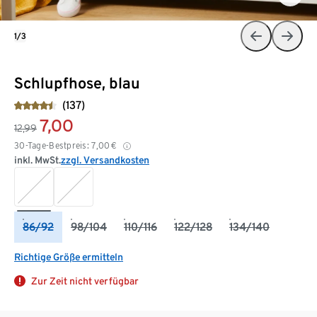
1/3
Schlupfhose, blau
(137)
7,00
12,99
30-Tage-Bestpreis:
7,00
€
inkl. MwSt.
zzgl. Versandkosten
86/92
98/104
110/116
122/128
134/140
Richtige Größe ermitteln
Zur Zeit nicht verfügbar