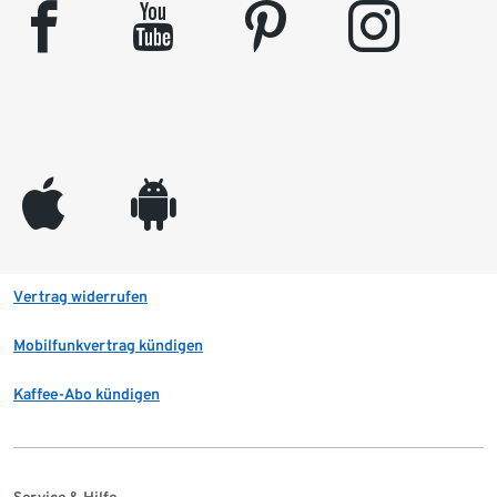
facebook
youtube
pinterest
instagram
appleinc
android
Vertrag widerrufen
Mobilfunkvertrag kündigen
Kaffee-Abo kündigen