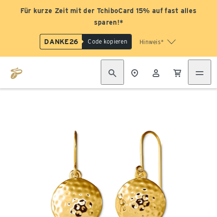
Für kurze Zeit mit der TchiboCard 15% auf fast alles
sparen!*
DANKE26
Code kopieren
Hinweis*