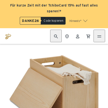
Für kurze Zeit mit der TchiboCard 15% auf fast alles
sparen!*
DANKE26
Code kopieren
Hinweis*