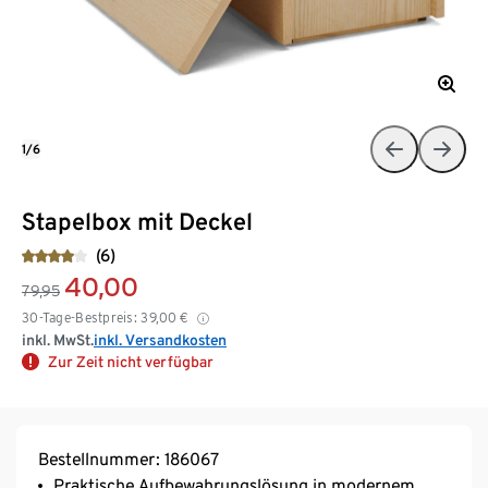
1/6
Stapelbox mit Deckel
(6)
40,00
79,95
30-Tage-Bestpreis:
39,00
€
inkl. MwSt.
inkl. Versandkosten
Zur Zeit nicht verfügbar
Bestellnummer: 186067
Praktische Aufbewahrungslösung in modernem