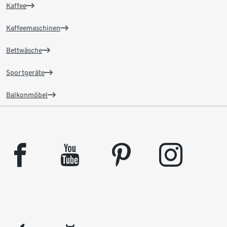
Kaffee
Kaffeemaschinen
Bettwäsche
Sportgeräte
Balkonmöbel
facebook
youtube
pinterest
instagram