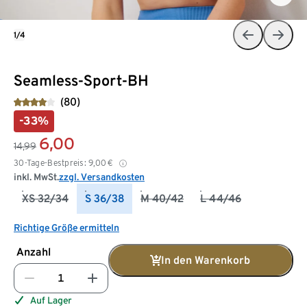
1/4
Seamless-Sport-BH
(80)
-33%
6,00
14,99
30-Tage-Bestpreis:
9,00
€
inkl. MwSt.
zzgl. Versandkosten
XS 32/34
S 36/38
M 40/42
L 44/46
Richtige Größe ermitteln
Anzahl
In den Warenkorb
Auf Lager