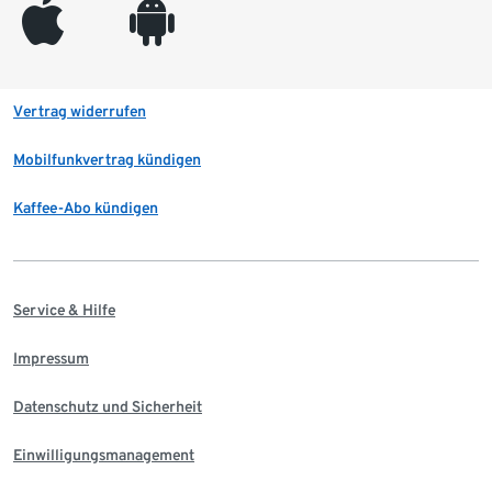
appleinc
android
Vertrag widerrufen
Mobilfunkvertrag kündigen
Kaffee-Abo kündigen
Service & Hilfe
Impressum
Datenschutz und Sicherheit
Einwilligungsmanagement