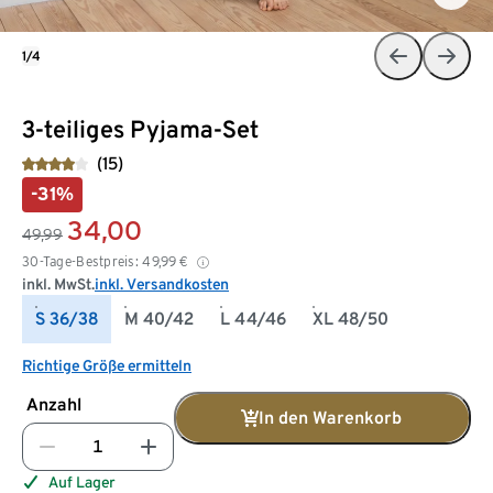
1/4
3-teiliges Pyjama-Set
(15)
-31%
34,00
49,99
30-Tage-Bestpreis:
49,99
€
inkl. MwSt.
inkl. Versandkosten
S 36/38
M 40/42
L 44/46
XL 48/50
Richtige Größe ermitteln
Anzahl
In den Warenkorb
Auf Lager