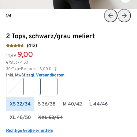
1/6
2 Tops, schwarz/grau meliert
(412)
9,00
14,99
€/Stück
4,50
30-Tage-Bestpreis:
8,00
€
inkl. MwSt.
zzgl. Versandkosten
XS 32/34
S 36/38
M 40/42
L 44/46
XL 48/50
XXL 52/54
Richtige Größe ermitteln