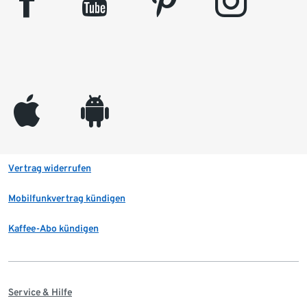
facebook
youtube
pinterest
instagram
appleinc
android
Vertrag widerrufen
Mobilfunkvertrag kündigen
Kaffee-Abo kündigen
Service & Hilfe