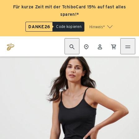
Für kurze Zeit mit der TchiboCard 15% auf fast alles
sparen!*
DANKE26
Code kopieren
Hinweis*