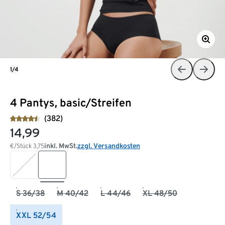
1/4
4 Pantys, basic/Streifen
(382)
14,99
inkl. MwSt.
zzgl. Versandkosten
€/Stück
3,75
S 36/38
M 40/42
L 44/46
XL 48/50
XXL 52/54