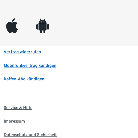
appleinc
android
Vertrag widerrufen
Mobilfunkvertrag kündigen
Kaffee-Abo kündigen
Service & Hilfe
Impressum
Datenschutz und Sicherheit