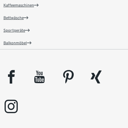
Kaffeemaschinen
Bettwäsche
Sportgeräte
Balkonmöbel
facebook
youtube
pinterest
xing
instagram