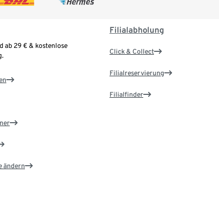
Filialabholung
d ab 29 € & kostenlose
Click & Collect
.
Filialreservierung
en
Filialfinder
ner
e ändern