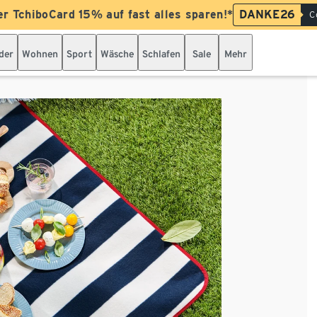
er TchiboCard 15% auf fast alles sparen!*
DANKE26
C
der
Wohnen
Sport
Wäsche
Schlafen
Sale
Mehr