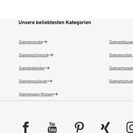
Unsere beliebtesten Kategorien
Damenmode
Damenbluse
Damenschmuck
Damenunter
Damenkleider
Damenhose
Damenpullover
Damenschuh
Damensporthosen
facebook
youtube
pinterest
xing
insta