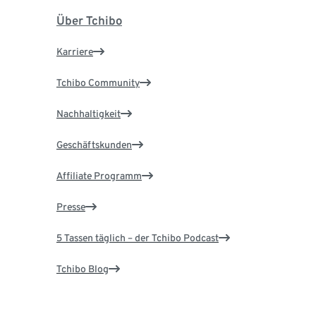
Über Tchibo
Karriere
Tchibo Community
Nachhaltigkeit
Geschäftskunden
Affiliate Programm
Presse
5 Tassen täglich – der Tchibo Podcast
Tchibo Blog