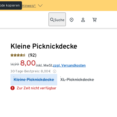
ode kopieren
Hinweis*
Suche
Kleine Picknickdecke
(92)
8,00
14,99
inkl. MwSt.
zzgl. Versandkosten
30-Tage-Bestpreis:
8,00
€
Kleine Picknickdecke
XL-Picknickdecke
Zur Zeit nicht verfügbar