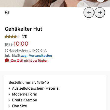
1/2
Gehäkelter Hut
(71)
10,00
19,99
30-Tage-Bestpreis:
10,00
€
inkl. MwSt.
zzgl. Versandkosten
Zur Zeit nicht verfügbar
Bestellnummer: 181545
Aus zellulosischem Material
Moderne Form
Breite Krempe
One Size