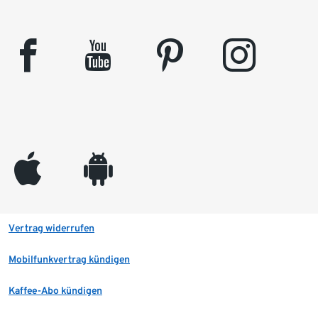
facebook
youtube
pinterest
instagram
appleinc
android
Vertrag widerrufen
Mobilfunkvertrag kündigen
Kaffee-Abo kündigen