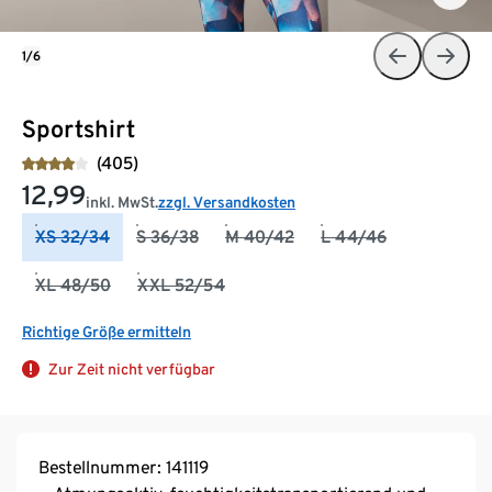
1/6
Sportshirt
(405)
12,99
inkl. MwSt.
zzgl. Versandkosten
XS 32/34
S 36/38
M 40/42
L 44/46
XL 48/50
XXL 52/54
Richtige Größe ermitteln
Zur Zeit nicht verfügbar
Bestellnummer: 141119