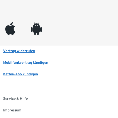
appleinc
android
Vertrag widerrufen
Mobilfunkvertrag kündigen
Kaffee-Abo kündigen
Service & Hilfe
Impressum