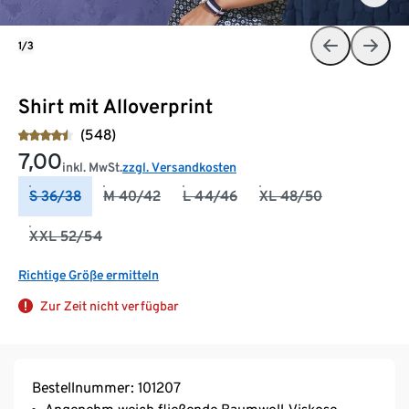
1/3
Shirt mit Alloverprint
(548)
7,00
inkl. MwSt.
zzgl. Versandkosten
S 36/38
M 40/42
L 44/46
XL 48/50
XXL 52/54
Richtige Größe ermitteln
Zur Zeit nicht verfügbar
Bestellnummer: 101207