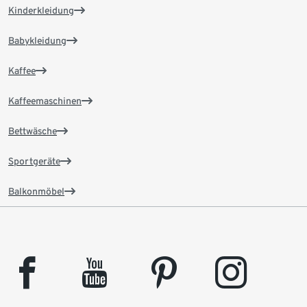
Kinderkleidung
Babykleidung
Kaffee
Kaffeemaschinen
Bettwäsche
Sportgeräte
Balkonmöbel
facebook
youtube
pinterest
instagram