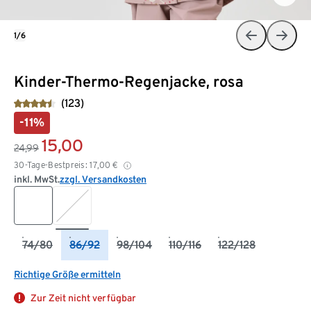
1/6
Kinder-Thermo-Regenjacke, rosa
(123)
-11%
15,00
24,99
30-Tage-Bestpreis:
17,00
€
inkl. MwSt.
zzgl. Versandkosten
74/80
86/92
98/104
110/116
122/128
Richtige Größe ermitteln
Zur Zeit nicht verfügbar