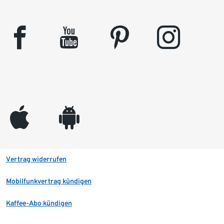
facebook
youtube
pinterest
instagram
appleinc
android
Vertrag widerrufen
Mobilfunkvertrag kündigen
Kaffee-Abo kündigen