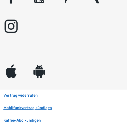
instagram
appleinc
android
Vertrag widerrufen
Mobilfunkvertrag kündigen
Kaffee-Abo kündigen