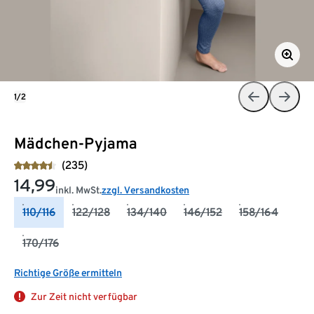
1/2
Mädchen-Pyjama
(235)
14,99
inkl. MwSt.
zzgl. Versandkosten
110/116
122/128
134/140
146/152
158/164
170/176
Richtige Größe ermitteln
Zur Zeit nicht verfügbar