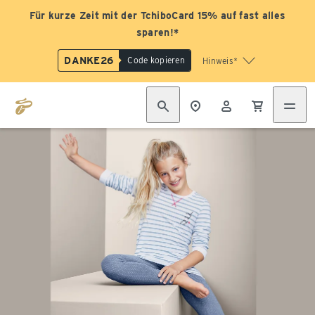
Für kurze Zeit mit der TchiboCard 15% auf fast alles
sparen!*
DANKE26
Code kopieren
Hinweis*