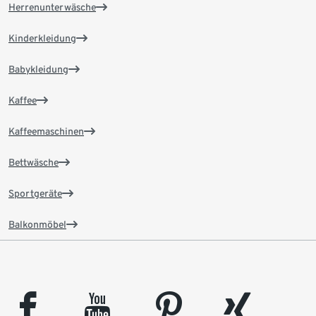
Herrenunterwäsche
Kinderkleidung
Babykleidung
Kaffee
Kaffeemaschinen
Bettwäsche
Sportgeräte
Balkonmöbel
facebook
youtube
pinterest
xing