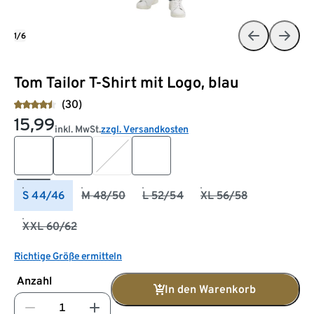
1/6
Tom Tailor T-Shirt mit Logo, blau
(30)
15,99
inkl. MwSt.
zzgl. Versandkosten
S 44/46
M 48/50
L 52/54
XL 56/58
XXL 60/62
Richtige Größe ermitteln
Anzahl
In den Warenkorb