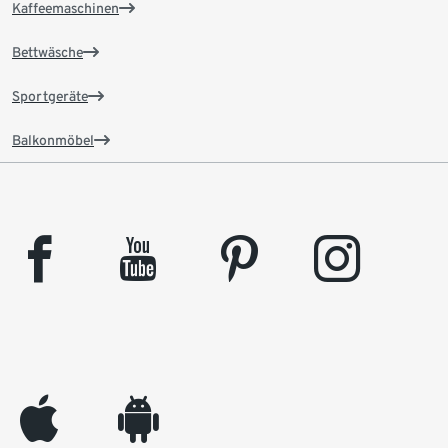
Kaffeemaschinen
Bettwäsche
Sportgeräte
Balkonmöbel
facebook
youtube
pinterest
instagram
appleinc
android