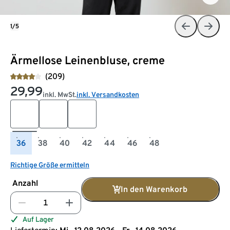
1/5
Ärmellose Leinenbluse, creme
(209)
29,99
inkl. MwSt.
inkl. Versandkosten
36
38
40
42
44
46
48
Richtige Größe ermitteln
Anzahl
In den Warenkorb
Auf Lager