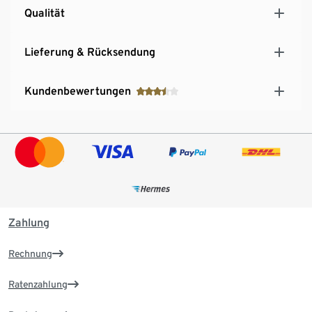
Qualität
eine langlebige Leistung und konstant hohe
Dampfqualität
Lieferung & Rücksendung
Kundenbewertungen
Zahlung
Rechnung
Ratenzahlung