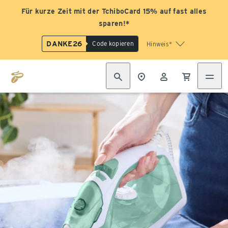
Für kurze Zeit mit der TchiboCard 15% auf fast alles
sparen!*
DANKE26
Code kopieren
Hinweis*