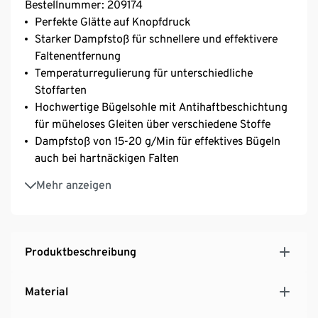
Bestellnummer: 209174
Perfekte Glätte auf Knopfdruck
Starker Dampfstoß für schnellere und effektivere
Faltenentfernung
Temperaturregulierung für unterschiedliche
Stoffarten
Hochwertige Bügelsohle mit Antihaftbeschichtung
für müheloses Gleiten über verschiedene Stoffe
Dampfstoß von 15-20 g/Min für effektives Bügeln
auch bei hartnäckigen Falten
Automatische Abschaltung nach 8 Minuten in
Mehr anzeigen
vertikaler Position für zusätzliche Sicherheit
Ergonomisches Design mit einem Bügelflächenmaß
von 194 x 100 mm
In nur 2 Minuten einsatzbereit
Produktbeschreibung
Minimierter Energieverbrauch dank optimierter
Dampftechnologie
Material
Integrierte Selbstreinigungs-Technologie zur
einfachen Entfernung von Kalk und Schmutz für