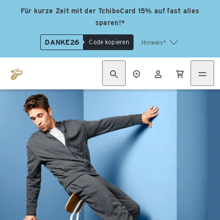
Für kurze Zeit mit der TchiboCard 15% auf fast alles
sparen!*
DANKE26
Code kopieren
Hinweis*