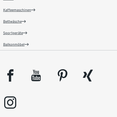
Kaffeemaschinen
Bettwäsche
Sportgeräte
Balkonmöbel
facebook
youtube
pinterest
xing
instagram