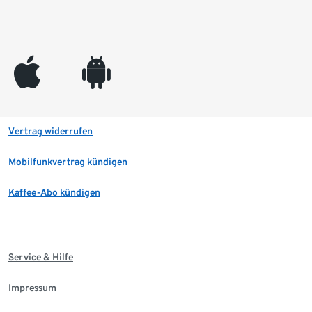
appleinc
android
Vertrag widerrufen
Mobilfunkvertrag kündigen
Kaffee-Abo kündigen
Service & Hilfe
Impressum