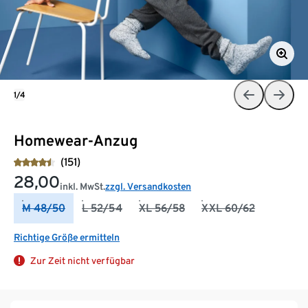
1/4
Homewear-Anzug
(151)
28,00
inkl. MwSt.
zzgl. Versandkosten
M 48/50
L 52/54
XL 56/58
XXL 60/62
Richtige Größe ermitteln
Zur Zeit nicht verfügbar