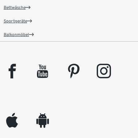
Bettwäsche
Sportgeräte
Balkonmöbel
facebook
youtube
pinterest
instagram
appleinc
android