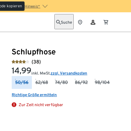
ode kopieren
Hinweis*
Suche
Schlupfhose
(38)
14,99
inkl. MwSt.
zzgl. Versandkosten
50/56
62/68
74/80
86/92
98/104
Richtige Größe ermitteln
Zur Zeit nicht verfügbar