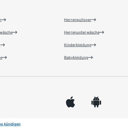
n
Herrenpullover
wäsche
Herrenunterwäsche
n
Kinderkleidung
e
Babykleidung
appleinc
android
bo kündigen