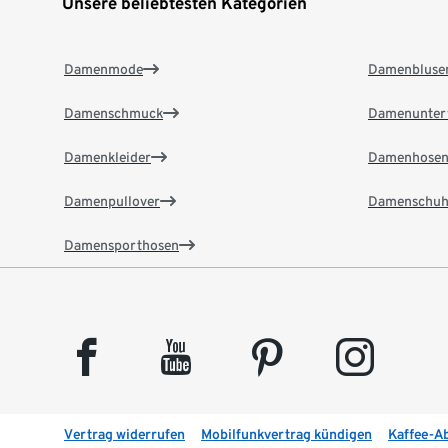
Unsere beliebtesten Kategorien
Damenmode
Damenbluse
Damenschmuck
Damenunter
Damenkleider
Damenhose
Damenpullover
Damenschuh
Damensporthosen
facebook
youtube
pinterest
instagram
Vertrag widerrufen
Mobilfunkvertrag kündigen
Kaffee-A