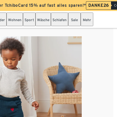
er TchiboCard 15% auf fast alles sparen!*
DANKE26
C
der
Wohnen
Sport
Wäsche
Schlafen
Sale
Mehr