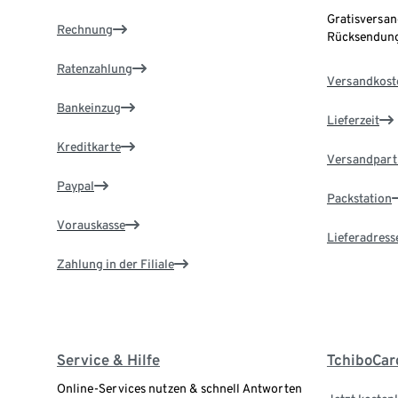
Gratisversan
Rechnung
Rücksendung
Ratenzahlung
Versandkost
Bankeinzug
Lieferzeit
Kreditkarte
Versandpart
Paypal
Packstation
Vorauskasse
Lieferadress
Zahlung in der Filiale
Service & Hilfe
TchiboCar
Online-Services nutzen & schnell Antworten