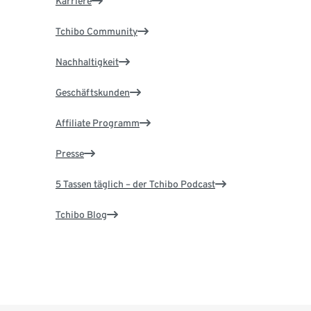
Karriere
Tchibo Community
Nachhaltigkeit
Geschäftskunden
Affiliate Programm
Presse
5 Tassen täglich – der Tchibo Podcast
Tchibo Blog