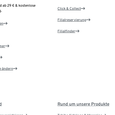
d ab 29 € & kostenlose
Click & Collect
.
Filialreservierung
en
Filialfinder
ner
e ändern
d
Rund um unsere Produkte