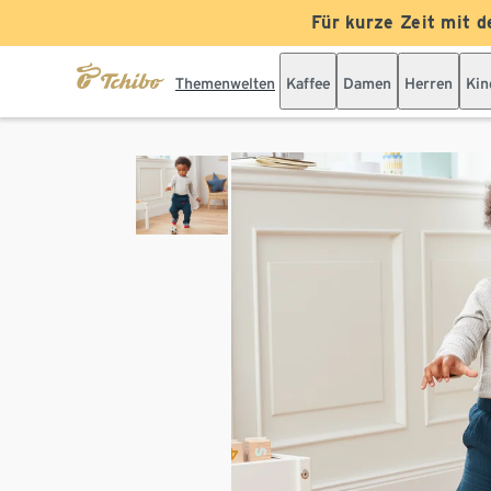
Für kurze Zeit mit d
Themenwelten
Kaffee
Damen
Herren
Kin