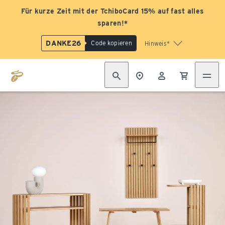
Für kurze Zeit mit der TchiboCard 15% auf fast alles
sparen!*
DANKE26
Code kopieren
Hinweis*