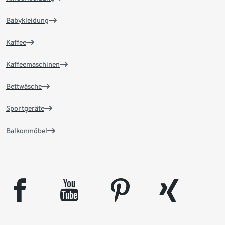
Babykleidung
Kaffee
Kaffeemaschinen
Bettwäsche
Sportgeräte
Balkonmöbel
facebook
youtube
pinterest
xing