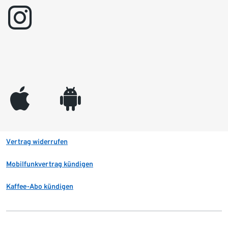
instagram
appleinc
android
Vertrag widerrufen
Mobilfunkvertrag kündigen
Kaffee-Abo kündigen