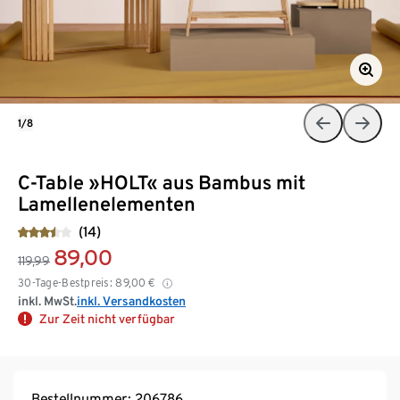
1/8
C-Table »HOLT« aus Bambus mit
Lamellenelementen
(14)
89,00
119,99
30-Tage-Bestpreis:
89,00
€
inkl. MwSt.
inkl. Versandkosten
Zur Zeit nicht verfügbar
Bestellnummer: 206786