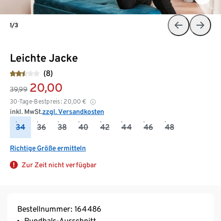
1/3
Leichte Jacke
(8)
20,00
39,99
30-Tage-Bestpreis:
20,00
€
inkl. MwSt.
zzgl. Versandkosten
34
36
38
40
42
44
46
48
Richtige Größe ermitteln
Zur Zeit nicht verfügbar
Bestellnummer: 164486
Rundhals-Ausschnitt