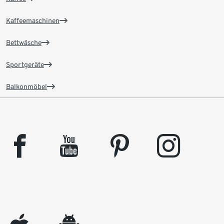
Kaffeemaschinen
Bettwäsche
Sportgeräte
Balkonmöbel
facebook
youtube
pinterest
instagram