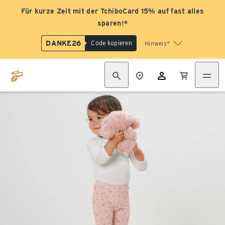
Für kurze Zeit mit der TchiboCard 15% auf fast alles
sparen!*
DANKE26
Code kopieren
Hinweis*