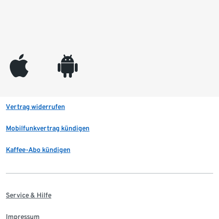
appleinc
android
Vertrag widerrufen
Mobilfunkvertrag kündigen
Kaffee-Abo kündigen
Service & Hilfe
Impressum