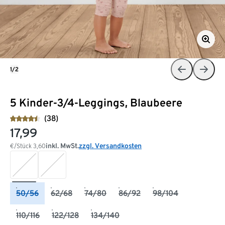
1/2
5 Kinder-3/4-Leggings, Blaubeere
(38)
17,99
inkl. MwSt.
zzgl. Versandkosten
€/Stück
3,60
50/56
62/68
74/80
86/92
98/104
110/116
122/128
134/140