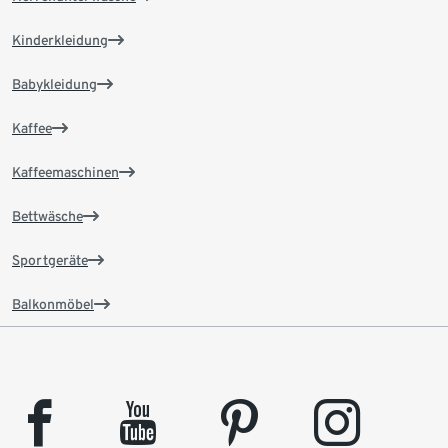
Kinderkleidung
Babykleidung
Kaffee
Kaffeemaschinen
Bettwäsche
Sportgeräte
Balkonmöbel
facebook
youtube
pinterest
instagram