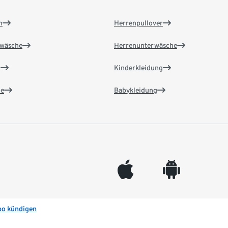
n
Herrenpullover
wäsche
Herrenunterwäsche
n
Kinderkleidung
e
Babykleidung
appleinc
android
bo kündigen