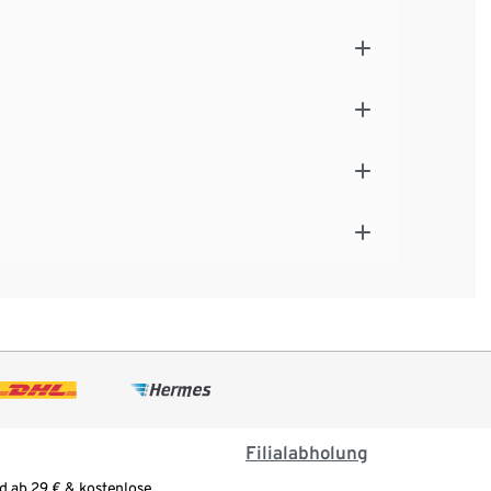
Filialabholung
d ab 29 € & kostenlose