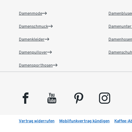
Damenmode
Damenbluse
Damenschmuck
Damenunter
Damenkleider
Damenhose
Damenpullover
Damenschuh
Damensporthosen
facebook
youtube
pinterest
instagram
Vertrag widerrufen
Mobilfunkvertrag kündigen
Kaffee-A