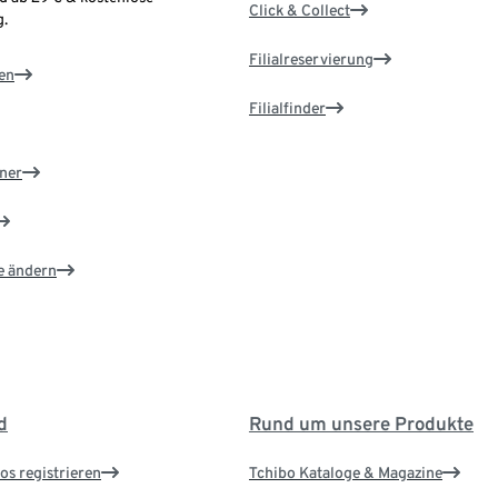
Click & Collect
.
Filialreservierung
en
Filialfinder
ner
e ändern
d
Rund um unsere Produkte
os registrieren
Tchibo Kataloge & Magazine