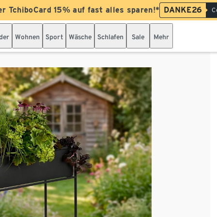
er TchiboCard 15% auf fast alles sparen!*
DANKE26
C
der
Wohnen
Sport
Wäsche
Schlafen
Sale
Mehr