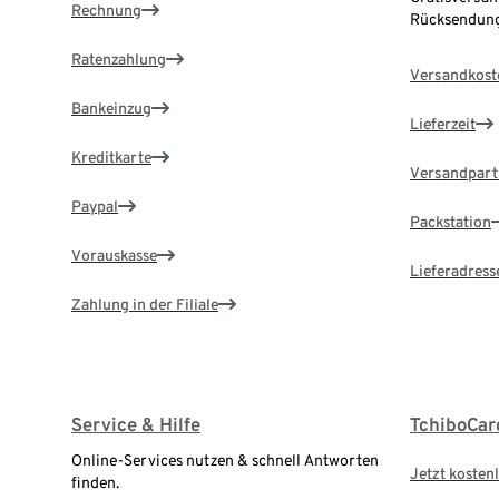
Rechnung
Rücksendung
Ratenzahlung
Versandkost
Bankeinzug
Lieferzeit
Kreditkarte
Versandpart
Paypal
Packstation
Vorauskasse
Lieferadress
Zahlung in der Filiale
Service & Hilfe
TchiboCar
Online-Services nutzen & schnell Antworten
Jetzt kostenl
finden.